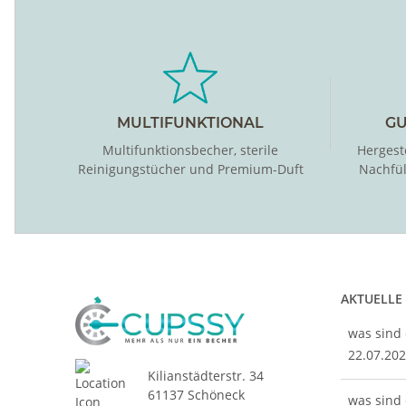
MULTIFUNKTIONAL
GU
Multifunktionsbecher, sterile
Hergest
Reinigungstücher und Premium-Duft
Nachfü
AKTUELLE
was sind 
22.07.20
Kilianstädterstr. 34
61137 Schöneck
was sind 