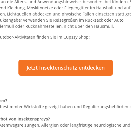
ch an die Alters‑ und Anwendungshinweise, besonders bei Kindern
zend Kleidung, Moskitonetze oder Fliegengitter im Haushalt und au
, Lichtquellen abdecken und physische Fallen einsetzen statt gro
uktangabe; verwenden Sie Reisegrößen im Rucksack oder Auto.
dermüll oder Rücknahmestellen, nicht über den Hausmüll.
utdoor-Aktivitäten finden Sie im Cupssy Shop:
Jetzt Insektenschutz entdecken
den?
n bestimmter Wirkstoffe gezeigt haben und Regulierungsbehörden 
.
rbot von Insektensprays?
emwegsreizungen, Allergien oder langfristige neurologische und 