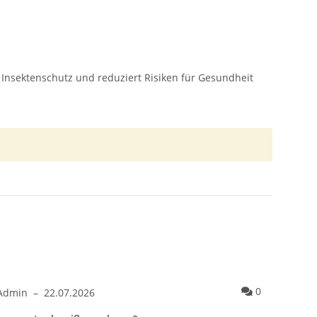
Insektenschutz und reduziert Risiken für Gesundheit
eruch?
ntare zum Artikel was sind die besten mittel gegen achselgeruch
Kommentare
0
Admin
–
22.07.2026
Admi