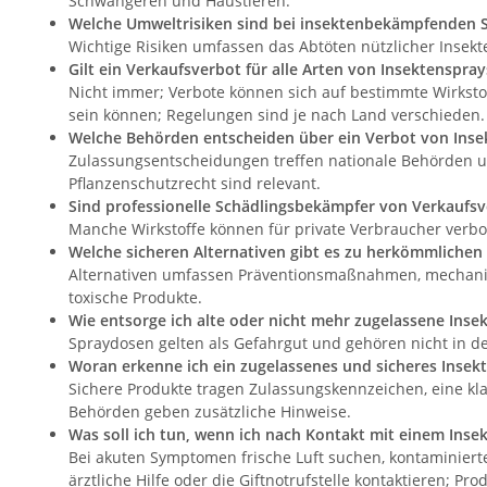
Schwangeren und Haustieren.
Welche Umweltrisiken sind bei insektenbekämpfenden S
Wichtige Risiken umfassen das Abtöten nützlicher Insek
Gilt ein Verkaufsverbot für alle Arten von Insektenspray
Nicht immer; Verbote können sich auf bestimmte Wirksto
sein können; Regelungen sind je nach Land verschieden.
Welche Behörden entscheiden über ein Verbot von Inse
Zulassungsentscheidungen treffen nationale Behörden u
Pflanzenschutzrecht sind relevant.
Sind professionelle Schädlingsbekämpfer von Verkaufsv
Manche Wirkstoffe können für private Verbraucher verbot
Welche sicheren Alternativen gibt es zu herkömmlichen
Alternativen umfassen Präventionsmaßnahmen, mechanische
toxische Produkte.
Wie entsorge ich alte oder nicht mehr zugelassene Inse
Spraydosen gelten als Gefahrgut und gehören nicht in d
Woran erkenne ich ein zugelassenes und sicheres Inse
Sichere Produkte tragen Zulassungskennzeichen, eine kl
Behörden geben zusätzliche Hinweise.
Was soll ich tun, wenn ich nach Kontakt mit einem Ins
Bei akuten Symptomen frische Luft suchen, kontaminier
ärztliche Hilfe oder die Giftnotrufstelle kontaktieren; Pr