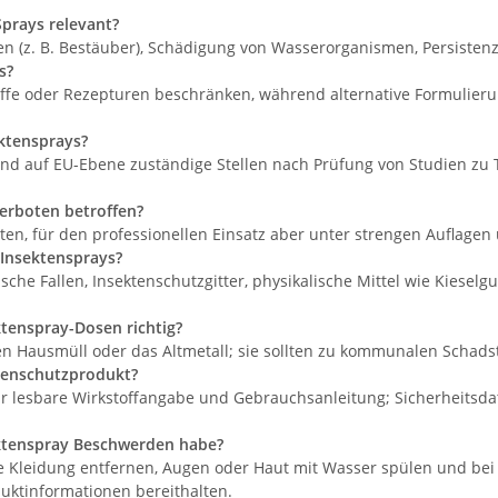
prays relevant?
ten (z. B. Bestäuber), Schädigung von Wasserorganismen, Persiste
s?
ffe oder Rezepturen beschränken, während alternative Formulier
ktensprays?
nd auf EU-Ebene zuständige Stellen nach Prüfung von Studien zu 
erboten betroffen?
en, für den professionellen Einsatz aber unter strengen Auflagen
 Insektensprays?
 Fallen, Insektenschutzgitter, physikalische Mittel wie Kieselgu
ktenspray-Dosen richtig?
en Hausmüll oder das Altmetall; sie sollten zu kommunalen Schad
ktenschutzprodukt?
ar lesbare Wirkstoffangabe und Gebrauchsanleitung; Sicherheitsda
ektenspray Beschwerden habe?
te Kleidung entfernen, Augen oder Haut mit Wasser spülen und be
oduktinformationen bereithalten.