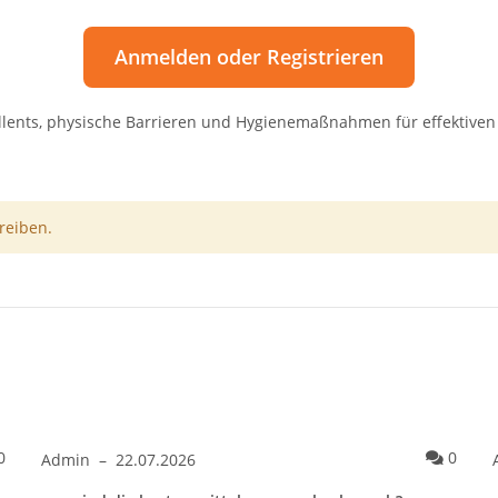
Anmelden oder Registrieren
lents, physische Barrieren und Hygienemaßnahmen für effektiven 
reiben.
chselgeruch?
Kommentare zum Artikel was sind die gründe für starken achselg
Komme
0
0
Admin
–
22.07.2026