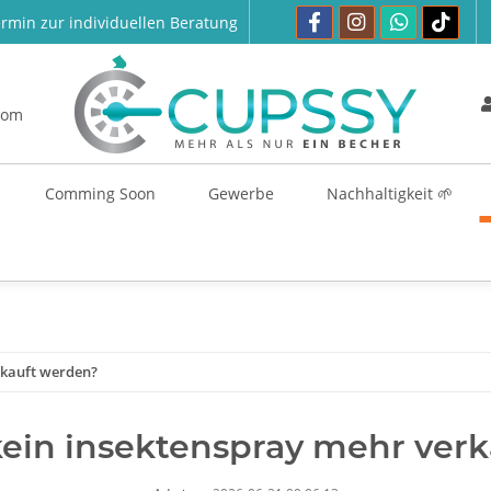
rmin zur individuellen Beratung
com
Comming Soon
Gewerbe
Nachhaltigkeit 🌱
rkauft werden?
ein insektenspray mehr ver