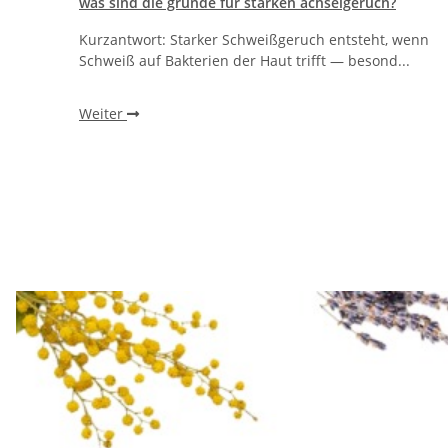
was sind die gründe für starken achselgeruch?
h
Kurzantwort: Starker Schweißgeruch entsteht, wenn
 gro...
Schweiß auf Bakterien der Haut trifft — besond...
Weiter