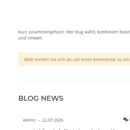
Kurz zusammengefasst: Wer klug wählt, kombiniert Repel
und Umwelt.
x
Bitte melden Sie sich an, um einen Kommentar zu sch
BLOG NEWS
s?
Kommentare zum Artikel was kostet eine operation gegen a
0
Admin
–
22.07.2026