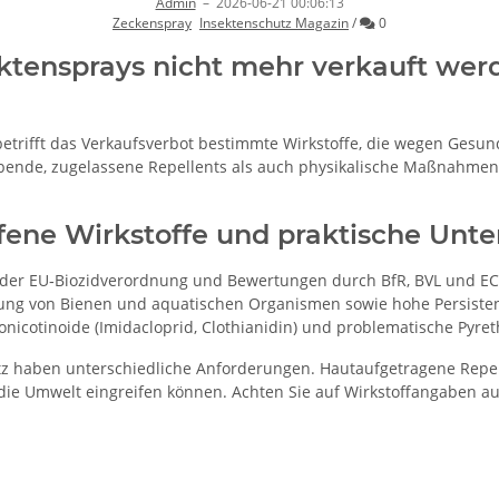
Admin
–
2026-06-21 00:06:13
Kommentare
Zeckenspray
Insektenschutz Magazin
/
0
tensprays nicht mehr verkauft wer
en betrifft das Verkaufsverbot bestimmte Wirkstoffe, die wegen Ge
bende, zugelassene Repellents als auch physikalische Maßnahmen, 
fene Wirkstoffe und praktische Unte
r der EU‑Biozidverordnung und Bewertungen durch BfR, BVL und E
rdung von Bienen und aquatischen Organismen sowie hohe Persisten
nicotinoide (Imidacloprid, Clothianidin) und problematische Pyret
z haben unterschiedliche Anforderungen. Hautaufgetragene Repell
n die Umwelt eingreifen können. Achten Sie auf Wirkstoffangaben a