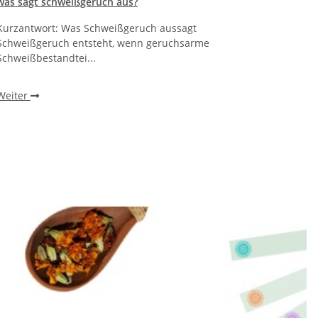
was sagt schweißgeruch aus?
was ko
Kurzantwort: Was Schweißgeruch aussagt
Kurzan
Schweißgeruch entsteht, wenn geruchsarme
(Bromhi
Schweißbestandtei...
Weite
Weiter