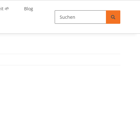
it 🌱
Blog